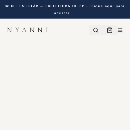
🎒 KIT ESCOLAR — PREFEITURA DE SP · Clique aqui para
acessar →
NYANNI
BEM-VINDA!
Ganhe
10% de desconto
na sua primeira compra
usando o cupom abaixo:
BEMVINDO
CLIQUE PARA COPIAR
COMEÇAR A COMPRAR