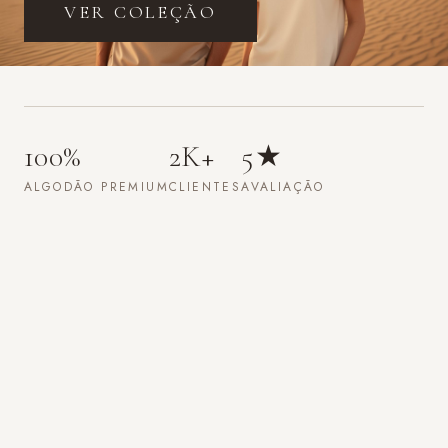
EM BREVE
Pro
2K+
5★
PERFORMANCE
ATLETAS
AVALIAÇÃO