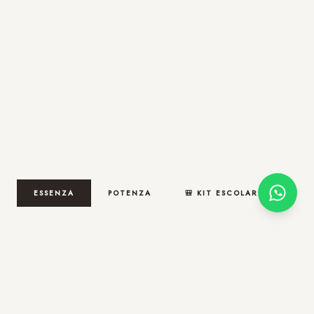
ESSENZA
POTENZA
🎒 KIT ESCOLAR
🚀 ENTREGA HOJE NA CIDADE DE SÃO PAULO!
Compre até 12h em
e receba ainda hoje na cidade de
07:35:03
São Paulo.