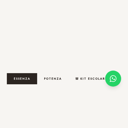
ESSENZA
POTENZA
🎒 KIT ESCOLAR
ENTREGA NO PRÓXIMO DIA ÚTIL
Pedidos após 12h são entregues no próximo dia útil na cidade de
São Paulo.