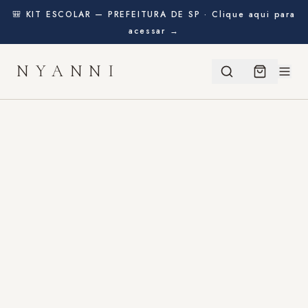
🎒 KIT ESCOLAR — PREFEITURA DE SP · Clique aqui para
acessar →
NYANNI
BEM-VINDA!
Ganhe
10% de desconto
na sua primeira compra
usando o cupom abaixo:
BEMVINDO
CLIQUE PARA COPIAR
COMEÇAR A COMPRAR