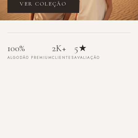
EM BREVE
Pro
2K+
5★
PERFORMANCE
ATLETAS
AVALIAÇÃO