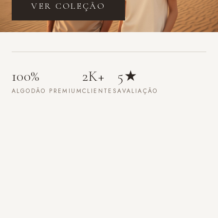
EM BREVE
Pro
2K+
5★
PERFORMANCE
ATLETAS
AVALIAÇÃO