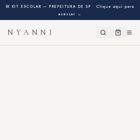
🎒 KIT ESCOLAR — PREFEITURA DE SP · Clique aqui para
acessar →
NYANNI
BEM-VINDA!
Ganhe
10% de desconto
na sua primeira compra
usando o cupom abaixo:
BEMVINDO
CLIQUE PARA COPIAR
COMEÇAR A COMPRAR