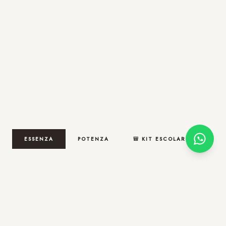
ESSENZA
POTENZA
🎒 KIT ESCOLAR
🚀 ENTREGA HOJE NA CIDADE DE SÃO PAULO!
Compre até 12h em
e receba ainda hoje na cidade de
00:59:22
São Paulo.