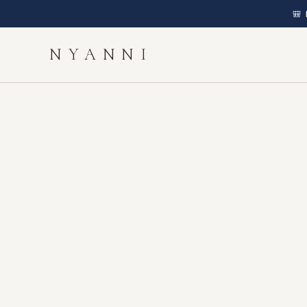
🎒
NYANNI
BEM-VINDA!
Ganhe
10% de desconto
na sua primeira compra
usando o cupom abaixo:
BEMVINDO
CLIQUE PARA COPIAR
COMEÇAR A COMPRAR