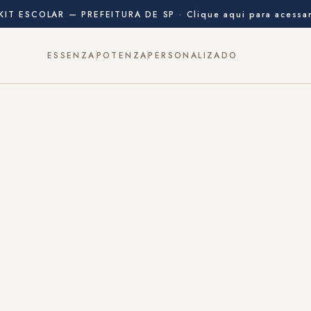
 KIT ESCOLAR — PREFEITURA DE SP · Clique aqui para acessa
ESSENZA
POTENZA
PERSONALIZADO