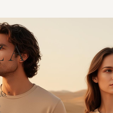
NZA
 propósito."