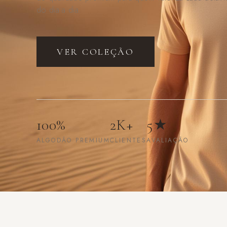
Nyanni — Camisetas Premium em Algodão Penteado e Moda Fitnes
e exige o melhor.
EM BREVE
Pro
2K+
5★
PERFORMANCE
ATLETAS
AVALIAÇÃO