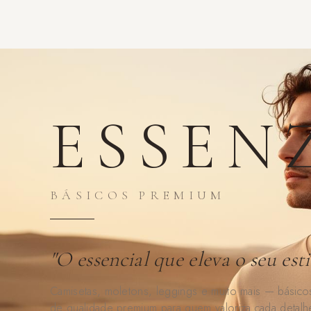
POTE
COLEÇÃO FITNESS
"Treine com potência. Vista com
Leggings, tops, shorts e muito mais — peças de
performance para quem treina com comprometimento