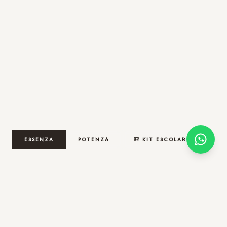
ESSENZA
POTENZA
🎒 KIT ESCOLAR
🚀 ENTREGA HOJE NA CIDADE DE SÃO PAULO!
Compre até 12h em
e receba ainda hoje na cidade de
05:11:40
São Paulo.