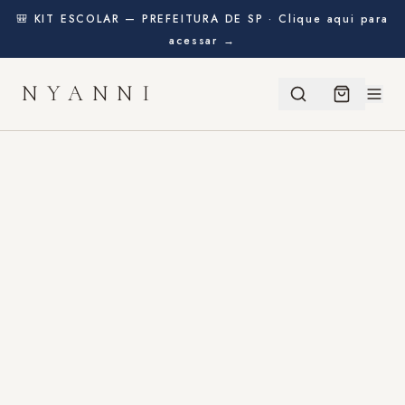
🎒 KIT ESCOLAR — PREFEITURA DE SP · Clique aqui para
acessar →
NYANNI
BEM-VINDA!
Ganhe
10% de desconto
na sua primeira compra
usando o cupom abaixo:
BEMVINDO
CLIQUE PARA COPIAR
COMEÇAR A COMPRAR