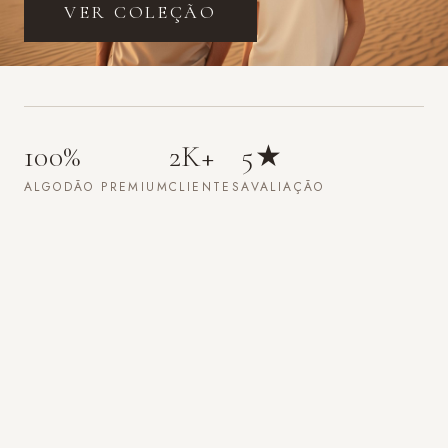
EM BREVE
Pro
2K+
5★
PERFORMANCE
ATLETAS
AVALIAÇÃO